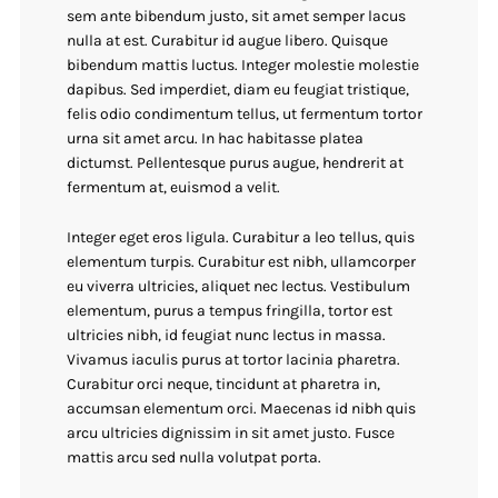
sem ante bibendum justo, sit amet semper lacus
nulla at est. Curabitur id augue libero. Quisque
bibendum mattis luctus. Integer molestie molestie
dapibus. Sed imperdiet, diam eu feugiat tristique,
felis odio condimentum tellus, ut fermentum tortor
urna sit amet arcu. In hac habitasse platea
dictumst. Pellentesque purus augue, hendrerit at
fermentum at, euismod a velit.
Integer eget eros ligula. Curabitur a leo tellus, quis
elementum turpis. Curabitur est nibh, ullamcorper
eu viverra ultricies, aliquet nec lectus. Vestibulum
elementum, purus a tempus fringilla, tortor est
ultricies nibh, id feugiat nunc lectus in massa.
Vivamus iaculis purus at tortor lacinia pharetra.
Curabitur orci neque, tincidunt at pharetra in,
accumsan elementum orci. Maecenas id nibh quis
arcu ultricies dignissim in sit amet justo. Fusce
mattis arcu sed nulla volutpat porta.