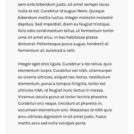
sem ante bibendum justo, sit amet semper lacus
nulla at est. Curabitur id augue libero. Quisque
bibendum mattis luctus. Integer molestie molestie
dapibus. Sed imperdiet, diam eu feugiat tristique,
felis odio condimentum tellus, ut fermentum tortor
urna sit amet arcu. In hac habitasse platea
dictumst. Pellentesque purus augue, hendrerit at
fermentum at, euismod a velit.
Integer eget eros ligula. Curabitur a leo tellus, quis
elementum turpis. Curabitur est nibh, ullamcorper
eu viverra ultricies, aliquet nec lectus. Vestibulum
elementum, purus a tempus fringilla, tortor est
ultricies nibh, id feugiat nunc lectus in massa.
Vivamus iaculis purus at tortor lacinia pharetra.
Curabitur orci neque, tincidunt at pharetra in,
accumsan elementum orci. Maecenas id nibh quis
arcu ultricies dignissim in sit amet justo. Fusce
mattis arcu sed nulla volutpat porta.